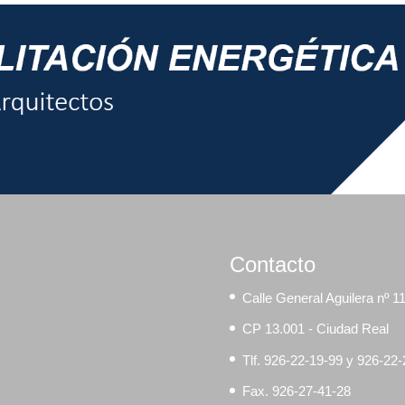
Contacto
Calle General Aguilera nº 1
CP 13.001 - Ciudad Real
Tlf. 926-22-19-99 y 926-22
Fax. 926-27-41-28